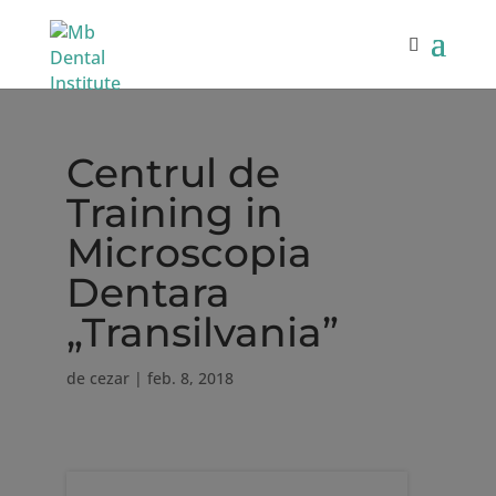
Centrul de
Training in
Microscopia
Dentara
„Transilvania”
de
cezar
|
feb. 8, 2018