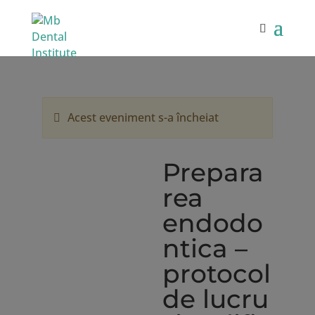
Acest eveniment s-a încheiat
Prepara
rea
endodo
ntica –
protocol
de lucru