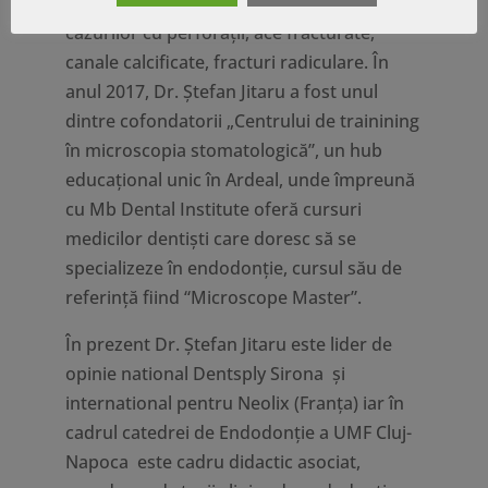
tratamentul la microscop, abordarea
cazurilor cu perforaţii, ace fracturate,
canale calcificate, fracturi radiculare. În
anul 2017, Dr. Ștefan Jitaru a fost unul
dintre cofondatorii „Centrului de trainining
în microscopia stomatologică”, un hub
educațional unic în Ardeal, unde împreună
cu Mb Dental Institute oferă cursuri
medicilor dentiști care doresc să se
specializeze în endodonție, cursul său de
referință fiind “Microscope Master”.
În prezent Dr. Ștefan Jitaru este lider de
opinie national Dentsply Sirona și
international pentru Neolix (Franța) iar în
cadrul catedrei de Endodonţie a UMF Cluj-
Napoca este cadru didactic asociat,