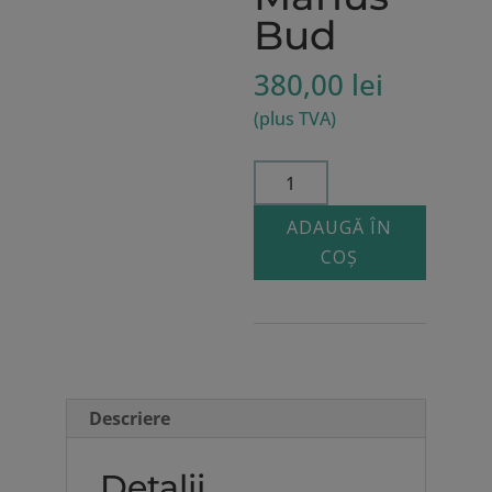
Bud
380,00
lei
(plus TVA)
Cantitate
Restaurări
ADAUGĂ ÎN
directe.
COȘ
Etape
clinice
și
protocoale
de
lucru
Descriere
–
Marius
Detalii