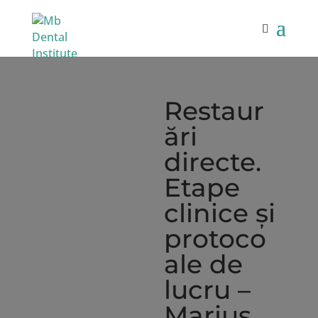
Restaur
ări
directe.
Etape
clinice și
protoco
ale de
lucru –
Marius