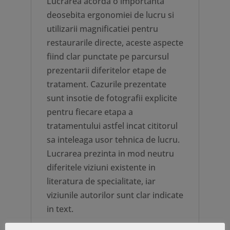
Lucrarea acorda o importanta
deosebita ergonomiei de lucru si
utilizarii magnificatiei pentru
restaurarile directe, aceste aspecte
fiind clar punctate pe parcursul
prezentarii diferitelor etape de
tratament. Cazurile prezentate
sunt insotie de fotografii explicite
pentru fiecare etapa a
tratamentului astfel incat cititorul
sa inteleaga usor tehnica de lucru.
Lucrarea prezinta in mod neutru
diferitele viziuni existente in
literatura de specialitate, iar
viziunile autorilor sunt clar indicate
in text.