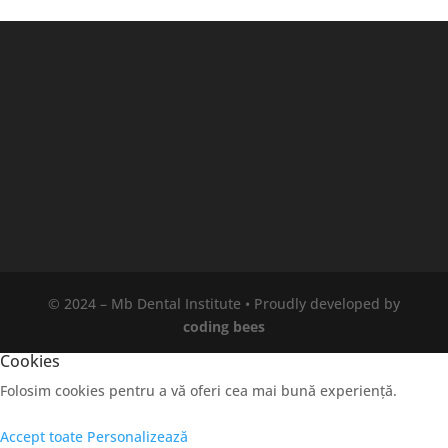
© 2024 – Mb Dental Institute • Proudly developed by
coding bees
Cookies
Folosim cookies pentru a vă oferi cea mai bună experiență.
Accept toate
Personalizează