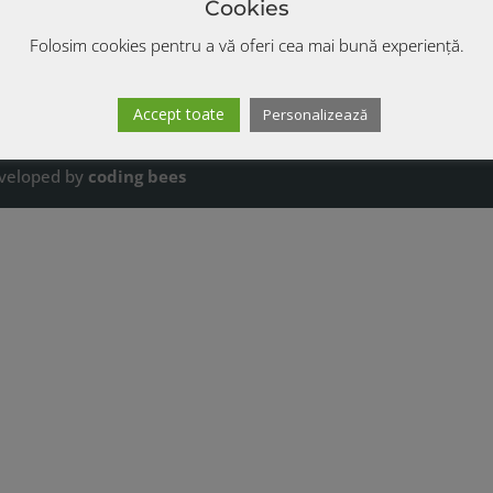
Cookies
RESTAURATIVĂ 
2025)
Folosim cookies pentru a vă oferi cea mai bună experiență.
Accept toate
Personalizează
eveloped by
coding bees