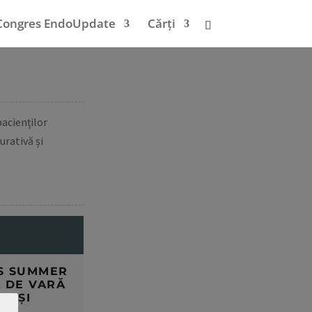
Congres EndoUpdate
Cărți
pacienților
urativă și
E
S SUMMER
 DE VARĂ
E ȘI
E