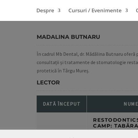
Despre
Cursuri / Evenimente
MADALINA BUTNARU
În cadrul Mb Dental, dr. Mădălina Butnaru oferă 
consultații și tratamente de stomatologie resta
protetică în Târgu Mureș.
LECTOR
DATĂ ÎNCEPUT
NUM
RESTODONTIC
CAMP: TABĂRA
DE ENDODONȚI
26 iulie 2025
STOMATOLOGI