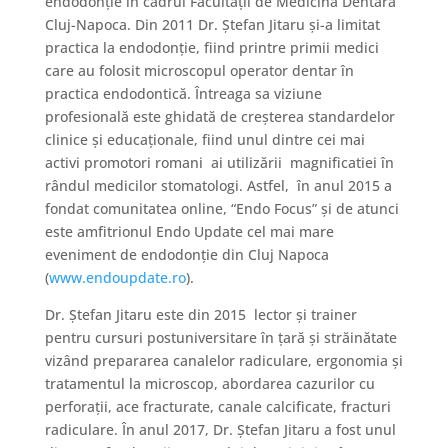
endodonţie în cadrul Facultăţii de Medicină Dentară
Cluj-Napoca. Din 2011 Dr. Ștefan Jitaru și-a limitat
practica la endodonție, fiind printre primii medici
care au folosit microscopul operator dentar în
practica endodontică. Întreaga sa viziune
profesională este ghidată de creșterea standardelor
clinice și educaționale, fiind unul dintre cei mai
activi promotori romani ai utilizării magnificatiei în
rândul medicilor stomatologi. Astfel, în anul 2015 a
fondat comunitatea online, “Endo Focus” și de atunci
este amfitrionul Endo Update cel mai mare
eveniment de endodonție din Cluj Napoca
(
www.endoupdate.ro
).
Dr. Ștefan Jitaru este din 2015 lector şi trainer
pentru cursuri postuniversitare în țară și străinătate
vizând prepararea canalelor radiculare, ergonomia şi
tratamentul la microscop, abordarea cazurilor cu
perforaţii, ace fracturate, canale calcificate, fracturi
radiculare. În anul 2017, Dr. Ștefan Jitaru a fost unul