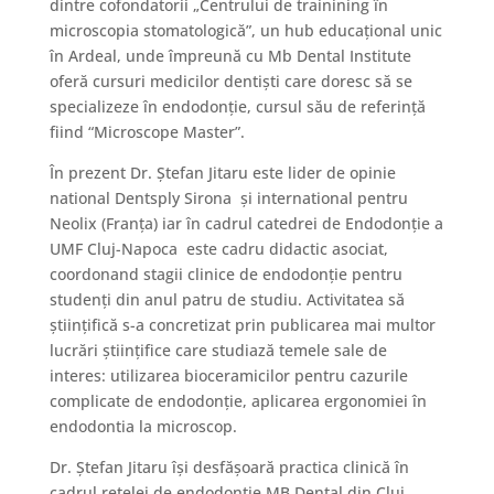
dintre cofondatorii „Centrului de trainining în
microscopia stomatologică”, un hub educațional unic
în Ardeal, unde împreună cu Mb Dental Institute
oferă cursuri medicilor dentiști care doresc să se
specializeze în endodonție, cursul său de referință
fiind “Microscope Master”.
În prezent Dr. Ștefan Jitaru este lider de opinie
national Dentsply Sirona și international pentru
Neolix (Franța) iar în cadrul catedrei de Endodonţie a
UMF Cluj-Napoca este cadru didactic asociat,
coordonand stagii clinice de endodonție pentru
studenți din anul patru de studiu. Activitatea să
științifică s-a concretizat prin publicarea mai multor
lucrări științifice care studiază temele sale de
interes: utilizarea bioceramicilor pentru cazurile
complicate de endodonție, aplicarea ergonomiei în
endodontia la microscop.
Dr. Ştefan Jitaru își desfășoară practica clinică în
cadrul rețelei de endodonție MB Dental din Cluj