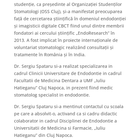
studenţie, ca preşedinte al Organizaţiei Studenţilor
Stomatologi (OSS Cluj), şi-a manifestat preocuparea
faţă de cercetarea ştiinţifică în domeniul endodonţiei
şi imagisticii digitale CBCT fiind unul dintre membrii
fondatori ai cercului ştiinţific „EndoResearch” în
2013. A fost implicat în proiecte internaţionale de
voluntariat stomatologic realizând consultaţii şi
tratamente în România şi în India.
Dr. Sergiu Spataru si-a realizat specializarea in
cadrul Clinicii Universitare de Endodontie in cadrul
Facultatii de Medicina Dentara a UMF „Iuliu
Hatieganu” Cluj Napoca, in prezent fiind medic
stomatolog specialist in endodontie.
Dr. Sergiu Spataru si-a mentinut contactul cu scoala
pe care a absolvit-o, activand ca si cadru didactic
colaborator in cadrul Disciplinei de Endodontie a
Universitatii de Medicina si Farmacie, „Iuliu
Hatieganu” din Cluj Napoca.