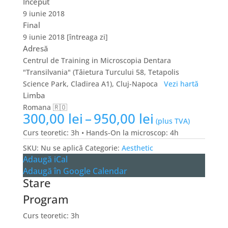
Început
9 iunie 2018
Final
9 iunie 2018
[întreaga zi]
Adresă
Centrul de Training in Microscopia Dentara
"Transilvania" (Tăietura Turcului 58, Tetapolis
Science Park, Cladirea A1), Cluj-Napoca
Vezi hartă
Limba
Romana 🇷🇴
Interval
300,00
lei
–
950,00
lei
(plus TVA)
de
Curs teoretic: 3h • Hands-On la microscop: 4h
prețuri:
SKU:
Nu se aplică
Categorie:
Aesthetic
300,00 lei
Adaugă iCal
până
Adaugă în Google Calendar
la
Stare
950,00 lei
Program
Curs teoretic: 3h