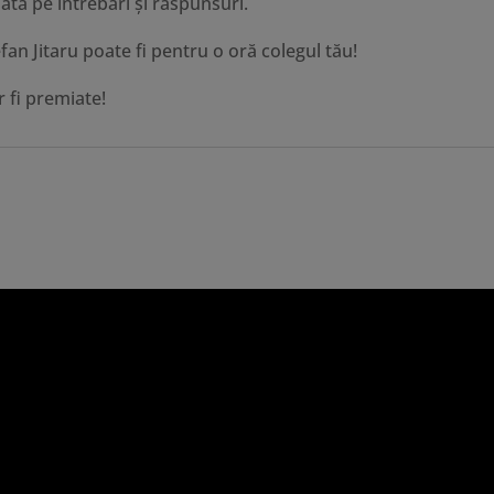
ată pe întrebări şi răspunsuri.
efan Jitaru poate fi pentru o oră colegul tău!
r fi premiate!