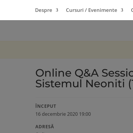
Despre
Cursuri / Evenimente
Online Q&A Sessi
Sistemul Neoniti (
ÎNCEPUT
16 decembrie 2020 19:00
ADRESĂ