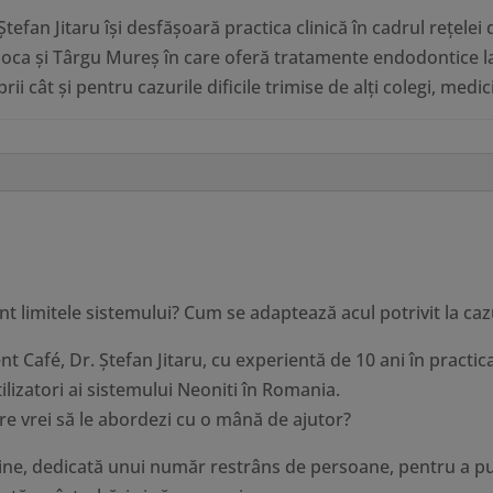
Ştefan Jitaru își desfășoară practica clinică în cadrul rețel
oca și Târgu Mureș în care oferă tratamente endodontice la
rii cât şi pentru cazurile dificile trimise de alţi colegi, medi
unt limitele sistemului? Cum se adaptează acul potrivit la caz
t Café, Dr. Ştefan Jitaru, cu experientă de 10 ani în practica
ilizatori ai sistemului Neoniti în Romania.
re vrei să le abordezi cu o mână de ajutor?
-line, dedicată unui număr restrâns de persoane, pentru a p