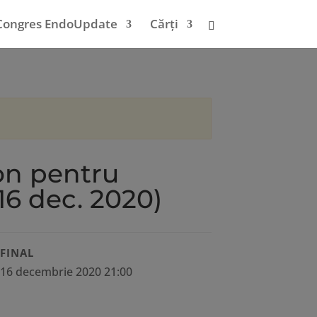
Congres EndoUpdate
Cărți
on pentru
16 dec. 2020)
FINAL
16 decembrie 2020 21:00