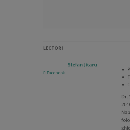
LECTORI
Ştefan Jitaru
P
Facebook
F
c
Dr. 
2010
Napo
fol
ghid