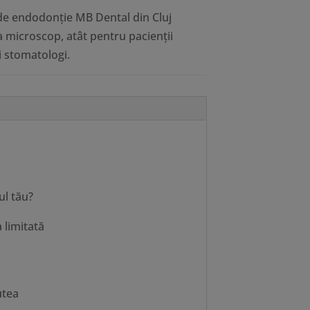
ei de endodonție MB Dental din Cluj
 microscop, atât pentru pacienţii
ci stomatologi.
ul tău?
 limitată
utea