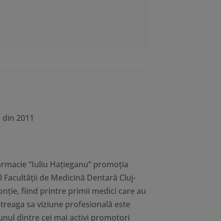
o din 2011
 Farmacie “Iuliu Haţieganu” promoţia
l Facultăţii de Medicină Dentară Cluj-
nție, fiind printre primii medici care au
treaga sa viziune profesională este
unul dintre cei mai activi promotori