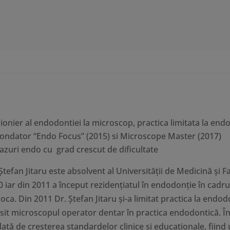
ionier al endodontiei la microscop, practica limitata la end
ondator “Endo Focus” (2015) si Microscope Master (2017)
azuri endo cu grad crescut de dificultate
Ştefan Jitaru este absolvent al Universităţii de Medicină şi
 iar din 2011 a început rezidenţiatul în endodonţie în cadru
ca. Din 2011 Dr. Ștefan Jitaru și-a limitat practica la endodo
osit microscopul operator dentar în practica endodontică. În
ată de creșterea standardelor clinice și educaționale, fiind 