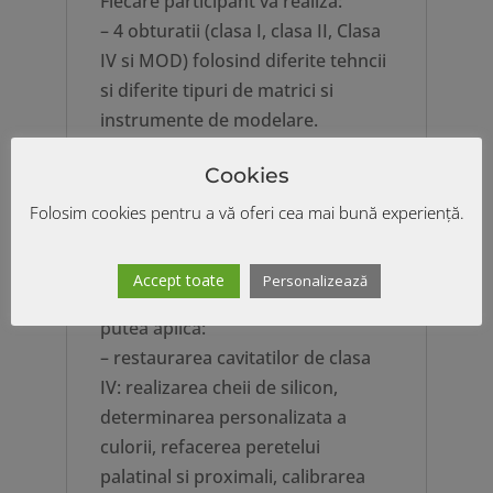
Fiecare participant va realiza:
– 4 obturatii (clasa I, clasa II, Clasa
IV si MOD) folosind diferite tehncii
si diferite tipuri de matrici si
instrumente de modelare.
– o cheie palatina si o cheie
Cookies
ocluzala „stamp Technique”
– un inel individualizat „custom
Folosim cookies pentru a vă oferi cea mai bună experiență.
ring”
La finalul acestui curs practic
Accept toate
Personalizează
participantii vor cunoaste si vor
putea aplica:
– restaurarea cavitatilor de clasa
IV: realizarea cheii de silicon,
determinarea personalizata a
culorii, refacerea peretelui
palatinal si proximali, calibrarea