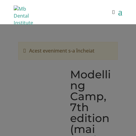
Acest eveniment s-a încheiat
Modelli
ng
Camp,
7th
edition
(mai