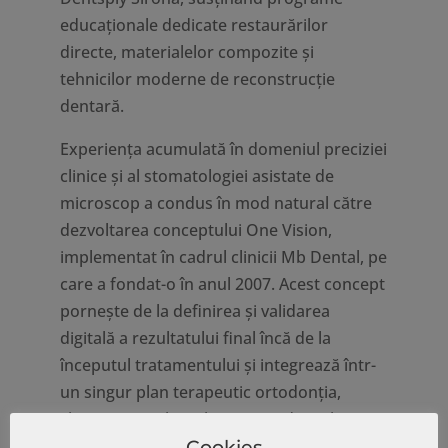
educaționale dedicate restaurărilor
directe, materialelor compozite și
tehnicilor moderne de reconstrucție
dentară.
Experiența acumulată în domeniul preciziei
clinice și al stomatologiei asistate de
microscop a condus în mod natural către
dezvoltarea conceptului One Vision,
implementat în cadrul clinicii Mb Dental, pe
care a fondat-o în anul 2007. Acest concept
pornește de la definirea și validarea
digitală a rezultatului final încă de la
începutul tratamentului și integrează într-
un singur plan terapeutic ortodonția,
chirurgia, implantologia, parodontologia,
protetica și stomatologia restaurativă.
Cookies