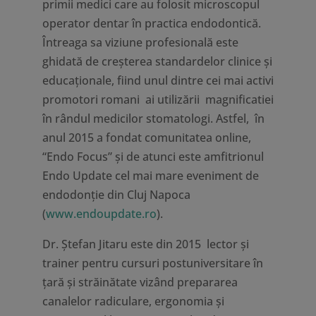
primii medici care au folosit microscopul
operator dentar în practica endodontică.
Întreaga sa viziune profesională este
ghidată de creșterea standardelor clinice și
educaționale, fiind unul dintre cei mai activi
promotori romani ai utilizării magnificatiei
în rândul medicilor stomatologi. Astfel, în
anul 2015 a fondat comunitatea online,
“Endo Focus” și de atunci este amfitrionul
Endo Update cel mai mare eveniment de
endodonție din Cluj Napoca
(
www.endoupdate.ro
).
Dr. Ștefan Jitaru este din 2015 lector şi
trainer pentru cursuri postuniversitare în
țară și străinătate vizând prepararea
canalelor radiculare, ergonomia şi