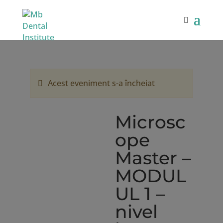
Acest eveniment s-a încheiat
Microsc
ope
Master –
MODUL
UL 1 –
nivel