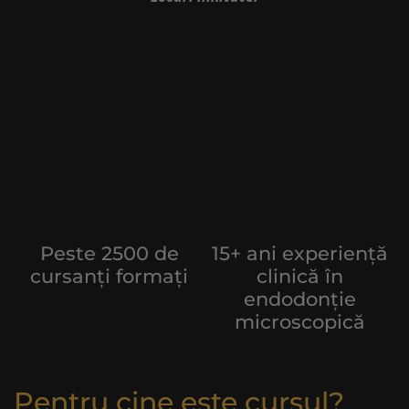
Peste 2500 de
15+ ani experiență
cursanți formați
clinică în
endodonție
microscopică
Pentru cine este cursul?