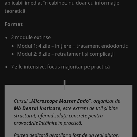
aplicabil imediat în cabinet, nu doar cu informație
teoretică.
Format
2 module extinse
Modul 1: 4 zile – inițiere + tratament endodontic
Modul 2: 3 zile – retratament și complicații
7 zile intensive, focus majoritar pe practică
Cursul
„Microscope Master Endo”
, organizat de
Mb Dental Institute
, este extrem de util și bine
structurat, oferind soluții concrete pentru
provocările întâlnite în practică.
Partea dedicată pivotilor a fost de un real ajutor,