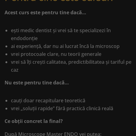
Acest curs este pentru tine dacă…
ești medic dentist și vrei să te specializezi în
endodonție
ai experiență, dar nu ai lucrat încă la microscop
vrei protocoale clare, nu teorii generale
vrei să îți crești calitatea, predictibilitatea și tariful pe
caz
Nu este pentru tine dacă…
cauți doar recapitulare teoretică
vrei „soluții rapide” fără practică clinică reală
Ce obții concret la final?
După Microscope Master ENDO vei putea: