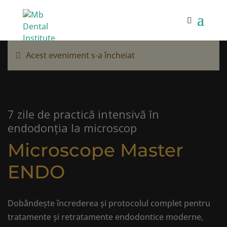
Acest eveniment s-a încheiat
7 zile de practică intensivă în
endodonția la microscop
Microscope Master
ENDO
Dobândește încrederea și protocolul complet pentru
tratamente și retratamente endodontice moderne,