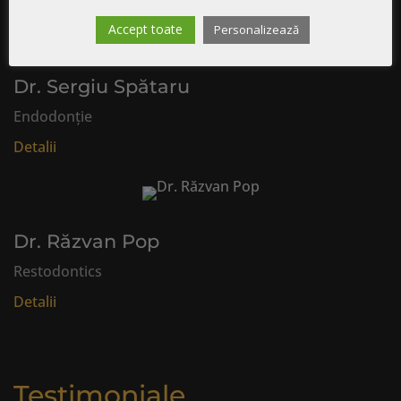
Accept toate
Personalizează
Dr. Sergiu Spătaru
Endodonție
Detalii
Dr. Răzvan Pop
Restodontics
Detalii
Testimoniale