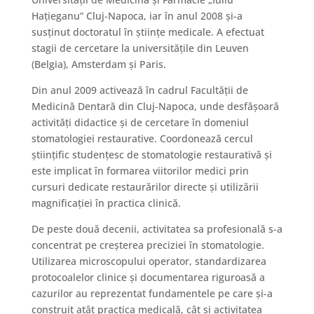
Hațieganu” Cluj-Napoca, iar în anul 2008 și-a
susținut doctoratul în științe medicale. A efectuat
stagii de cercetare la universitățile din Leuven
(Belgia), Amsterdam și Paris.
Din anul 2009 activează în cadrul Facultății de
Medicină Dentară din Cluj-Napoca, unde desfășoară
activități didactice și de cercetare în domeniul
stomatologiei restaurative. Coordonează cercul
științific studențesc de stomatologie restaurativă și
este implicat în formarea viitorilor medici prin
cursuri dedicate restaurărilor directe și utilizării
magnificației în practica clinică.
De peste două decenii, activitatea sa profesională s-a
concentrat pe creșterea preciziei în stomatologie.
Utilizarea microscopului operator, standardizarea
protocoalelor clinice și documentarea riguroasă a
cazurilor au reprezentat fundamentele pe care și-a
construit atât practica medicală, cât și activitatea