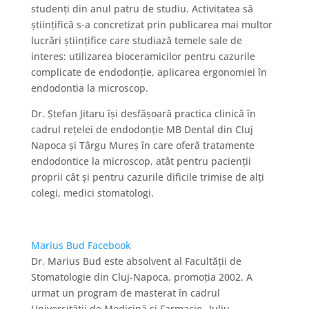
studenți din anul patru de studiu. Activitatea să
științifică s-a concretizat prin publicarea mai multor
lucrări științifice care studiază temele sale de
interes: utilizarea bioceramicilor pentru cazurile
complicate de endodonție, aplicarea ergonomiei în
endodontia la microscop.
Dr. Ştefan Jitaru își desfășoară practica clinică în
cadrul rețelei de endodonție MB Dental din Cluj
Napoca și Târgu Mureș în care oferă tratamente
endodontice la microscop, atât pentru pacienţii
proprii cât şi pentru cazurile dificile trimise de alţi
colegi, medici stomatologi.
Marius Bud
Facebook
Dr. Marius Bud este absolvent al Facultății de
Stomatologie din Cluj-Napoca, promoția 2002. A
urmat un program de masterat în cadrul
Universității de Medicină și Farmacie „Iuliu