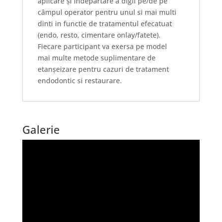
aplicare și îndepărtare a digii pe/de pe
câmpul operator pentru unul si mai multi
dinti in functie de tratamentul efecatuat
(endo, resto, cimentare onlay/fatete).
Fiecare participant va exersa pe model
mai multe metode suplimentare de
etanșeizare pentru cazuri de tratament
endodontic si restaurare.
Galerie