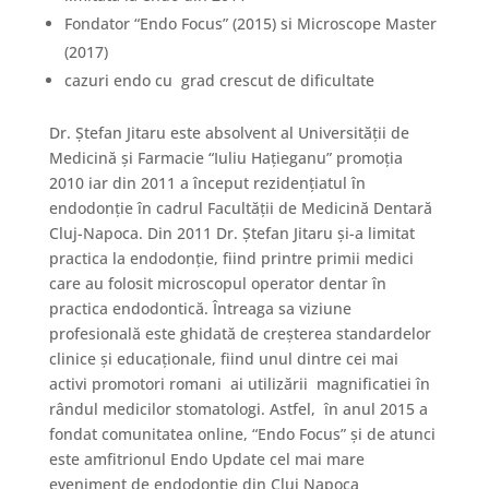
Fondator “Endo Focus” (2015) si Microscope Master
(2017)
cazuri endo cu grad crescut de dificultate
Dr. Ştefan Jitaru este absolvent al Universităţii de
Medicină şi Farmacie “Iuliu Haţieganu” promoţia
2010 iar din 2011 a început rezidenţiatul în
endodonţie în cadrul Facultăţii de Medicină Dentară
Cluj-Napoca. Din 2011 Dr. Ștefan Jitaru și-a limitat
practica la endodonție, fiind printre primii medici
care au folosit microscopul operator dentar în
practica endodontică. Întreaga sa viziune
profesională este ghidată de creșterea standardelor
clinice și educaționale, fiind unul dintre cei mai
activi promotori romani ai utilizării magnificatiei în
rândul medicilor stomatologi. Astfel, în anul 2015 a
fondat comunitatea online, “Endo Focus” și de atunci
este amfitrionul Endo Update cel mai mare
eveniment de endodonție din Cluj Napoca