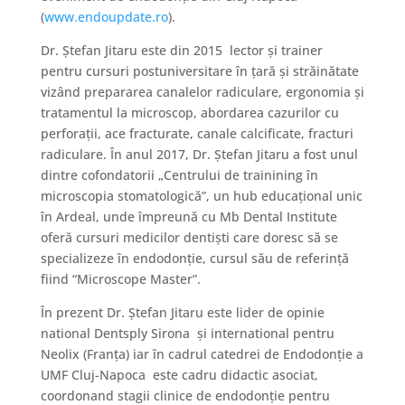
(
www.endoupdate.ro
).
Dr. Ștefan Jitaru este din 2015 lector şi trainer
pentru cursuri postuniversitare în țară și străinătate
vizând prepararea canalelor radiculare, ergonomia şi
tratamentul la microscop, abordarea cazurilor cu
perforaţii, ace fracturate, canale calcificate, fracturi
radiculare. În anul 2017, Dr. Ștefan Jitaru a fost unul
dintre cofondatorii „Centrului de trainining în
microscopia stomatologică”, un hub educațional unic
în Ardeal, unde împreună cu Mb Dental Institute
oferă cursuri medicilor dentiști care doresc să se
specializeze în endodonție, cursul său de referință
fiind “Microscope Master”.
În prezent Dr. Ștefan Jitaru este lider de opinie
national Dentsply Sirona și international pentru
Neolix (Franța) iar în cadrul catedrei de Endodonţie a
UMF Cluj-Napoca este cadru didactic asociat,
coordonand stagii clinice de endodonție pentru