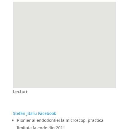
Lectori
Ştefan Jitaru
Facebook
Pionier al endodontiei la microscop, practica
limitata la endo din 2011