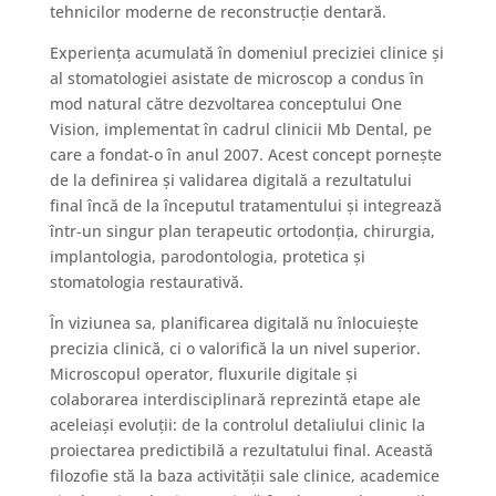
tehnicilor moderne de reconstrucție dentară.
Experiența acumulată în domeniul preciziei clinice și
al stomatologiei asistate de microscop a condus în
mod natural către dezvoltarea conceptului One
Vision, implementat în cadrul clinicii Mb Dental, pe
care a fondat-o în anul 2007. Acest concept pornește
de la definirea și validarea digitală a rezultatului
final încă de la începutul tratamentului și integrează
într-un singur plan terapeutic ortodonția, chirurgia,
implantologia, parodontologia, protetica și
stomatologia restaurativă.
În viziunea sa, planificarea digitală nu înlocuiește
precizia clinică, ci o valorifică la un nivel superior.
Microscopul operator, fluxurile digitale și
colaborarea interdisciplinară reprezintă etape ale
aceleiași evoluții: de la controlul detaliului clinic la
proiectarea predictibilă a rezultatului final. Această
filozofie stă la baza activității sale clinice, academice