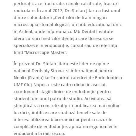
perforaţii, ace fracturate, canale calcificate, fracturi
radiculare. În anul 2017, Dr. Ștefan Jitaru a fost unul
dintre cofondatorii „Centrului de trainining în
microscopia stomatologică”, un hub educațional unic
în Ardeal, unde împreună cu Mb Dental Institute
oferă cursuri medicilor dentiști care doresc să se
specializeze în endodonție, cursul său de referință
fiind “Microscope Master”.
În prezent Dr. Ștefan Jitaru este lider de opinie
national Dentsply Sirona și international pentru
Neolix (Franța) iar în cadrul catedrei de Endodonţie a
UMF Cluj-Napoca este cadru didactic asociat,
coordonand stagii clinice de endodonție pentru
studenți din anul patru de studiu. Activitatea să
științifică s-a concretizat prin publicarea mai multor
lucrări științifice care studiază temele sale de
interes: utilizarea bioceramicilor pentru cazurile
complicate de endodonție, aplicarea ergonomiei în
endodontia la microscop.