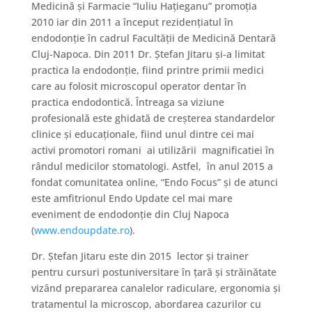
Medicină şi Farmacie “Iuliu Haţieganu” promoţia
2010 iar din 2011 a început rezidenţiatul în
endodonţie în cadrul Facultăţii de Medicină Dentară
Cluj-Napoca. Din 2011 Dr. Ștefan Jitaru și-a limitat
practica la endodonție, fiind printre primii medici
care au folosit microscopul operator dentar în
practica endodontică. Întreaga sa viziune
profesională este ghidată de creșterea standardelor
clinice și educaționale, fiind unul dintre cei mai
activi promotori romani ai utilizării magnificatiei în
rândul medicilor stomatologi. Astfel, în anul 2015 a
fondat comunitatea online, “Endo Focus” și de atunci
este amfitrionul Endo Update cel mai mare
eveniment de endodonție din Cluj Napoca
(
www.endoupdate.ro
).
Dr. Ștefan Jitaru este din 2015 lector şi trainer
pentru cursuri postuniversitare în țară și străinătate
vizând prepararea canalelor radiculare, ergonomia şi
tratamentul la microscop, abordarea cazurilor cu