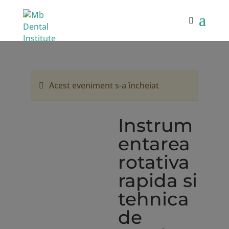
Acest eveniment s-a încheiat
Instrum
entarea
rotativa
rapida si
tehnica
de