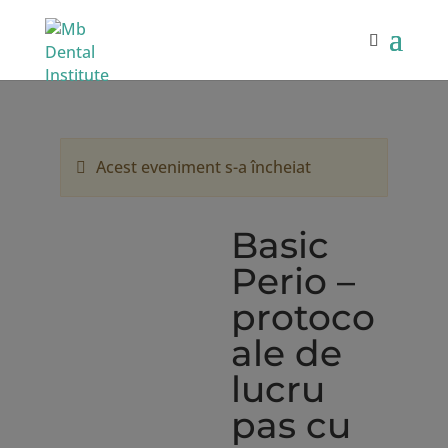
Acest eveniment s-a încheiat
Basic
Perio –
protoco
ale de
lucru
pas cu