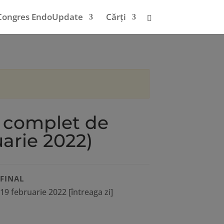
Congres EndoUpdate
Cărți
s complet de
arie 2022)
FINAL
19 februarie 2022
[întreaga zi]