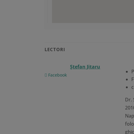
LECTORI
Ştefan Jitaru
P
Facebook
F
c
Dr. 
2010
Napo
fol
ghid