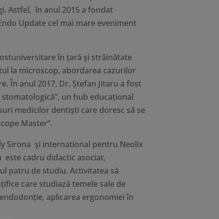
i. Astfel, în anul 2015 a fondat
l Endo Update cel mai mare eveniment
ostuniversitare în țară și străinătate
tul la microscop, abordarea cazurilor
re. În anul 2017, Dr. Ștefan Jitaru a fost
ia stomatologică”, un hub educațional
uri medicilor dentiști care doresc să se
oscope Master”.
ly Sirona și international pentru Neolix
 este cadru didactic asociat,
l patru de studiu. Activitatea să
ințifice care studiază temele sale de
e endodonție, aplicarea ergonomiei în