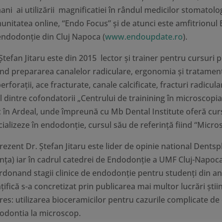
ni ai utilizării magnificatiei în rândul medicilor stomatolog
unitatea online, “Endo Focus” și de atunci este amfitrionu
endodonție din Cluj Napoca (
www.endoupdate.ro
).
Ștefan Jitaru este din 2015 lector şi trainer pentru cursuri p
ând prepararea canalelor radiculare, ergonomia şi tratamen
erforaţii, ace fracturate, canale calcificate, fracturi radicula
l dintre cofondatorii „Centrului de trainining în microscop
c în Ardeal, unde împreună cu Mb Dental Institute oferă curs
cializeze în endodonție, cursul său de referință fiind “Micr
rezent Dr. Ștefan Jitaru este lider de opinie national Dentsp
anța) iar în cadrul catedrei de Endodonţie a UMF Cluj-Napoca
rdonand stagii clinice de endodonție pentru studenți din anu
nțifică s-a concretizat prin publicarea mai multor lucrări ști
eres: utilizarea bioceramicilor pentru cazurile complicate d
odontia la microscop.