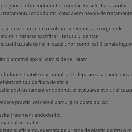
i prognosticul in endodontie, cum facem selectia cazurilor
u tratamentul endodontic, cand avem nevoie de tratamente
nta, cum izolam, cum rezolvam si temporizam urgentele
ind minimizarea sacrificarii tesutului dentar
ituatii uzuale dar si in cazul unor complicatii( canale inguste
m diametrul apical, cum si de ce irigam
ndodont situatiile mai complicate: depasirea sau indepartar
efabricati sau de fibra de sticla
tia post-tratament endodontic si evaluarea evolutiei cazur
edere practic, cei care il parcurg sa poata aplica:
ecesita tratament endodontic
 manual si rotativ
igura si eficienta, exersata pe prisme de plastic pentru o m