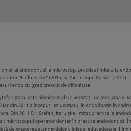
ionier al endodontiei la microscop, practica limitata la end
ondator “Endo Focus” (2015) si Microscope Master (2017)
azuri endo cu grad crescut de dificultate
Ştefan Jitaru este absolvent al Universităţii de Medicină şi
 iar din 2011 a început rezidenţiatul în endodonţie în cadru
ca. Din 2011 Dr. Ștefan Jitaru și-a limitat practica la endodo
osit microscopul operator dentar în practica endodontică. În
ată de creșterea standardelor clinice și educaționale, fiind 