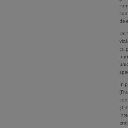
roma
com
de 
Dr. 
viz
cu p
unu
uni
spe
În p
(Fr
coo
știi
int
end