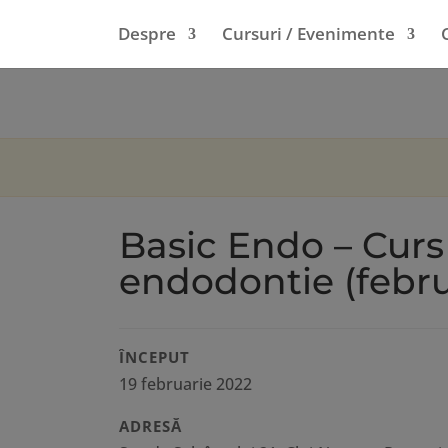
Despre
Cursuri / Evenimente
Basic Endo – Cur
endodontie (febru
ÎNCEPUT
19 februarie 2022
ADRESĂ