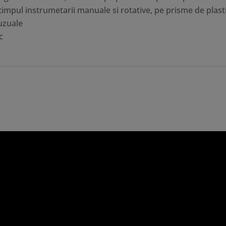
timpul instrumetarii manuale si rotative, pe prisme de plast
 uzuale
c