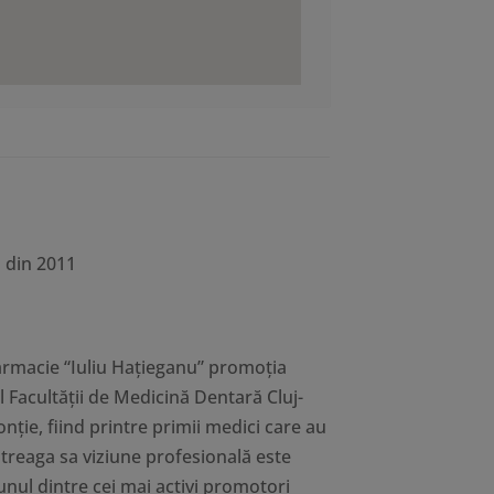
o din 2011
 Farmacie “Iuliu Haţieganu” promoţia
l Facultăţii de Medicină Dentară Cluj-
nție, fiind printre primii medici care au
treaga sa viziune profesională este
unul dintre cei mai activi promotori